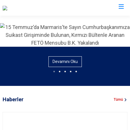
İl Emniyet Müdürlükleri
Devamını Oku
Haberler
Tümü