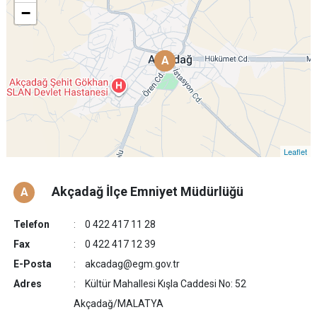
−
A
A
Leaflet
Akçadağ İlçe Emniyet Müdürlüğü
A
Telefon
0 422 417 11 28
Fax
0 422 417 12 39
E-Posta
akcadag@egm.gov.tr
Adres
Kültür Mahallesi Kışla Caddesi No: 52
Akçadağ/MALATYA​